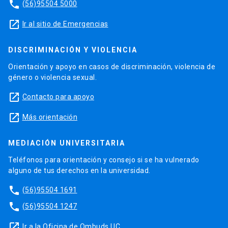
phone
(56)95504 5000
launch
Ir al sitio de Emergencias
DISCRIMINACIÓN Y VIOLENCIA
Orientación y apoyo en casos de discriminación, violencia de
género o violencia sexual.
launch
Contacto para apoyo
launch
Más orientación
MEDIACIÓN UNIVERSITARIA
Teléfonos para orientación y consejo si se ha vulnerado
alguno de tus derechos en la universidad.
phone
(56)95504 1691
phone
(56)95504 1247
launch
Ir a la Oficina de Ombuds UC