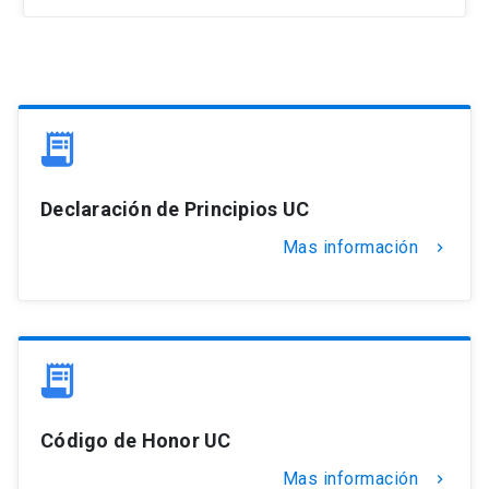
Declaración de Principios UC
Mas información
keyboard_arrow_right
Código de Honor UC
Mas información
keyboard_arrow_right