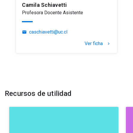
Camila Schiavetti
Profesora Docente Asistente
caschiavetti@uc.cl
email
Ver ficha
keyboard_arrow_right
Recursos de utilidad