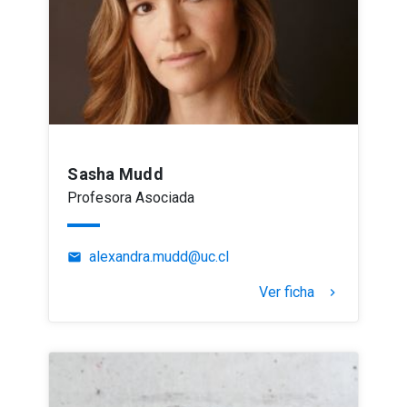
Sasha Mudd
Profesora Asociada
alexandra.mudd@uc.cl
email
Ver ficha
keyboard_arrow_right