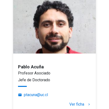
Pablo Acuña
Profesor Asociado
Jefe de Doctorado
ptacuna@uc.cl
email
Ver ficha
keyboard_arrow_right