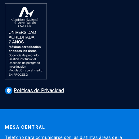
Políticas de Privacidad
verified_user
MESA CENTRAL
Teléfono para comunicarse con las distintas áreas de la