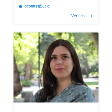
bcontret@uc.cl
email
Ver ficha
keyboard_arrow_right