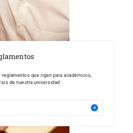
eglamentos
y reglamentos que rigen para académicos,
rios de nuestra universidad.
arrow_forward