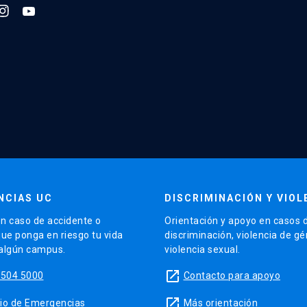
NCIAS UC
DISCRIMINACIÓN Y VIOL
n caso de accidente o
Orientación y apoyo en casos 
que ponga en riesgo tu vida
discriminación, violencia de g
 algún campus.
violencia sexual.
launch
5504 5000
Contacto para apoyo
launch
sitio de Emergencias
Más orientación