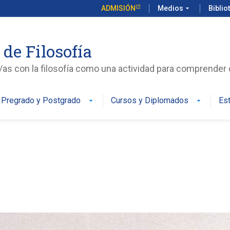
ADMISIÓN
Medios
arrow_drop_down
Biblio
 de Filosofía
s con la filosofía como una actividad para comprende
Pregrado y Postgrado
Cursos y Diplomados
Es
arrow_drop_down
arrow_drop_down