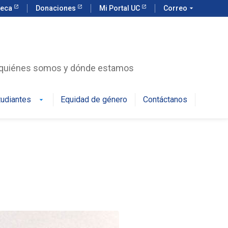
teca
Donaciones
Mi Portal UC
Correo
arrow_drop_down
r quiénes somos y dónde estamos
tudiantes
Equidad de género
Contáctanos
arrow_drop_down