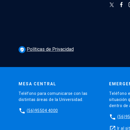
Políticas de Privacidad
verified_user
MESA CENTRAL
EMERGE
Teléfono para comunicarse con las
Teléfono e
distintas áreas de la Universidad.
situación 
dentro de
phone
(56)95504 4000
phone
(56)9
launch
Ir al 