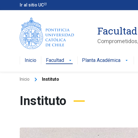
Ir al sitio UC
Facultad
Comprometidos/a
Inicio
Facultad
Planta Académica
arrow_drop_down
arrow_drop_down
keyboard_arrow_right
Inicio
Instituto
Instituto