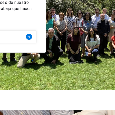
ades de nuestro
trabajo que hacen
arrow_forward