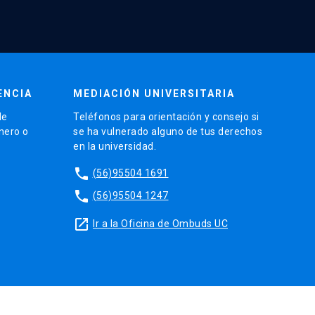
ENCIA
MEDIACIÓN UNIVERSITARIA
de
Teléfonos para orientación y consejo si
énero o
se ha vulnerado alguno de tus derechos
en la universidad.
phone
(56)95504 1691
phone
(56)95504 1247
launch
Ir a la Oficina de Ombuds UC