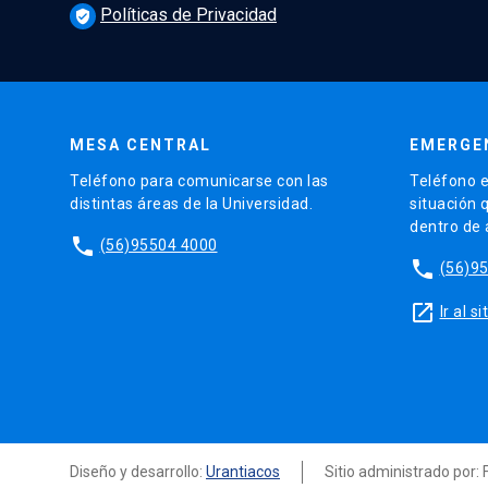
Políticas de Privacidad
verified_user
MESA CENTRAL
EMERGE
Teléfono para comunicarse con las
Teléfono e
distintas áreas de la Universidad.
situación 
dentro de
phone
(56)95504 4000
phone
(56)9
launch
Ir al 
Diseño y desarrollo:
Urantiacos
Sitio administrado por: 