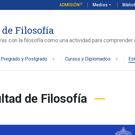
ADMISIÓN
Medios
arrow_drop_down
Biblio
 de Filosofía
s con la filosofía como una actividad para comprende
Pregrado y Postgrado
Cursos y Diplomados
Es
arrow_drop_down
arrow_drop_down
tad de Filosofía