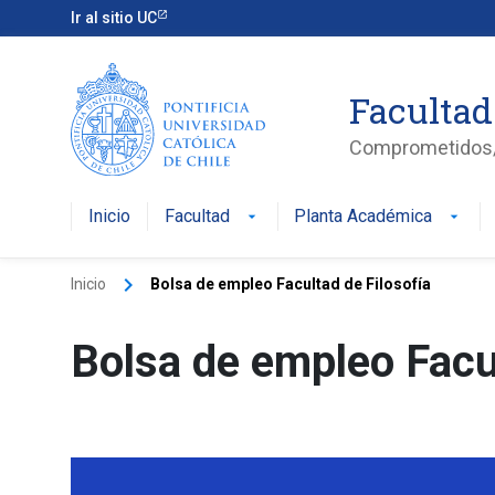
Ir al sitio UC
Facultad
Comprometidos/a
Inicio
Facultad
Planta Académica
arrow_drop_down
arrow_drop_down
keyboard_arrow_right
Inicio
Bolsa de empleo Facultad de Filosofía
Bolsa de empleo Facul