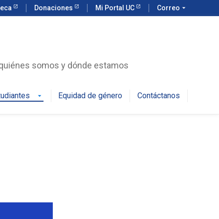
teca
Donaciones
Mi Portal UC
Correo
arrow_drop_down
r quiénes somos y dónde estamos
tudiantes
Equidad de género
Contáctanos
arrow_drop_down