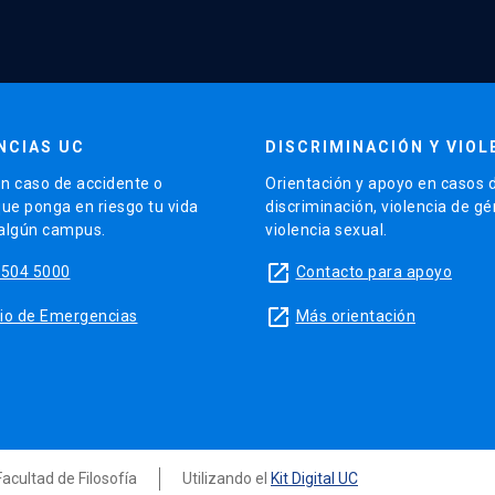
NCIAS UC
DISCRIMINACIÓN Y VIOL
n caso de accidente o
Orientación y apoyo en casos 
que ponga en riesgo tu vida
discriminación, violencia de g
 algún campus.
violencia sexual.
launch
5504 5000
Contacto para apoyo
launch
sitio de Emergencias
Más orientación
Facultad de Filosofía
Utilizando el
Kit Digital UC