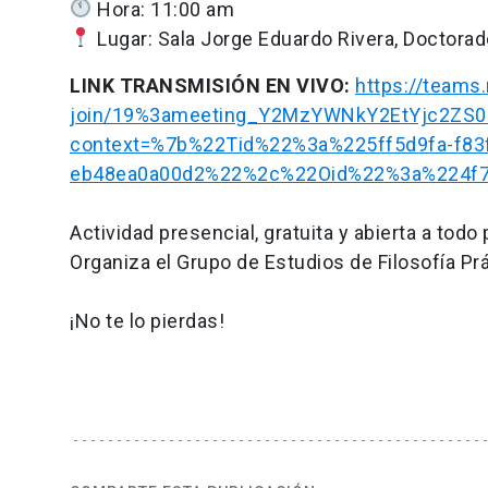
Hora: 11:00 am
Lugar: Sala Jorge Eduardo Rivera, Doctora
LINK TRANSMISIÓN EN VIVO:
https://teams
join/19%3ameeting_Y2MzYWNkY2EtYjc2ZS
context=%7b%22Tid%22%3a%225ff5d9fa-f83f
eb48ea0a00d2%22%2c%22Oid%22%3a%224f7
Actividad presencial, gratuita y abierta a todo 
Organiza el Grupo de Estudios de Filosofía Prá
¡No te lo pierdas!