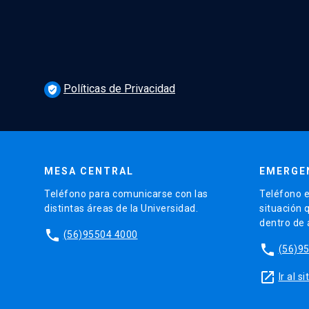
Políticas de Privacidad
verified_user
MESA CENTRAL
EMERGE
Teléfono para comunicarse con las
Teléfono e
distintas áreas de la Universidad.
situación 
dentro de
phone
(56)95504 4000
phone
(56)9
launch
Ir al 