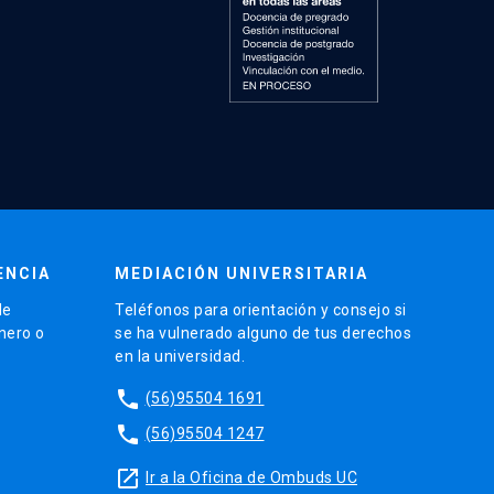
ENCIA
MEDIACIÓN UNIVERSITARIA
de
Teléfonos para orientación y consejo si
énero o
se ha vulnerado alguno de tus derechos
en la universidad.
phone
(56)95504 1691
phone
(56)95504 1247
launch
Ir a la Oficina de Ombuds UC