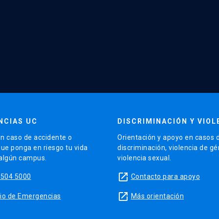
NCIAS UC
DISCRIMINACIÓN Y VIOL
n caso de accidente o
Orientación y apoyo en casos 
que ponga en riesgo tu vida
discriminación, violencia de g
 algún campus.
violencia sexual.
launch
5504 5000
Contacto para apoyo
launch
sitio de Emergencias
Más orientación