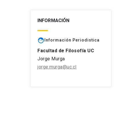
INFORMACIÓN
face
Información Periodistica
Facultad de Filosofía UC
Jorge Murga
jorge.murga@uc.cl