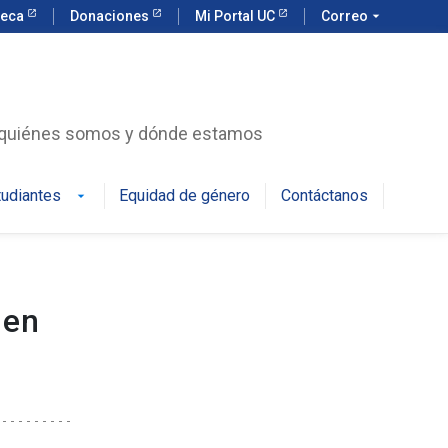
teca
Donaciones
Mi Portal UC
Correo
arrow_drop_down
r quiénes somos y dónde estamos
tudiantes
Equidad de género
Contáctanos
arrow_drop_down
 en