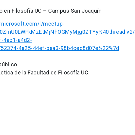
do en Filosofía UC – Campus San Joaquín
.microsoft.com/l/meetup-
00ZmU0LWFkMzEtMjNhOGMyMjg0ZTYy%40thread.v2/
-4ac1-a4d2-
52374-4a25-44ef-baa3-98b4cec8d07e%22%7d
público.
ctica de la Facultad de Filosofía UC.