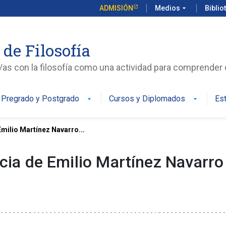
ADMISIÓN
Medios
arrow_drop_down
Biblio
 de Filosofía
s con la filosofía como una actividad para comprende
Pregrado y Postgrado
Cursos y Diplomados
Es
arrow_drop_down
arrow_drop_down
Emilio Martínez Navarro...
ncia de Emilio Martínez Navarro