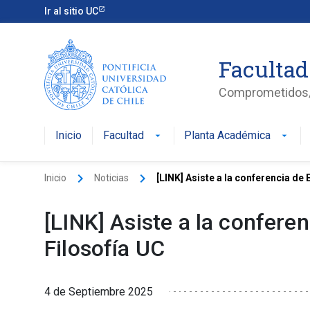
Ir al sitio UC
Facultad
Comprometidos/a
Inicio
Facultad
Planta Académica
arrow_drop_down
arrow_drop_down
keyboard_arrow_right
keyboard_arrow_right
Inicio
Noticias
[LINK] Asiste a la conferencia de 
[LINK] Asiste a la confere
Filosofía UC
4 de Septiembre 2025