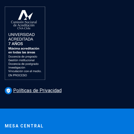
Políticas de Privacidad
verified_user
MESA CENTRAL