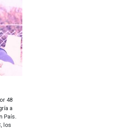
or 48
ría a
n País.
, los