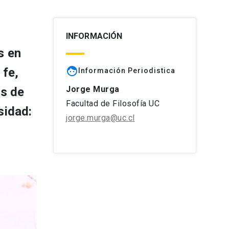
INFORMACIÓN
s en
face
 fe,
Información Periodistica
Jorge Murga
os de
Facultad de Filosofía UC
sidad:
jorge.murga@uc.cl