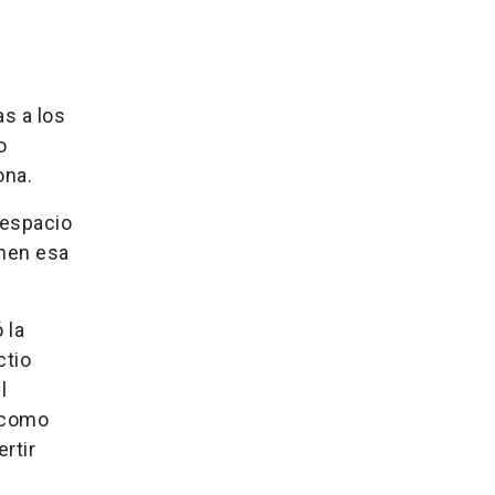
as a los
o
ona.
 espacio
enen esa
 la
ctio
l
s como
rtir