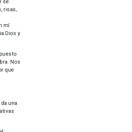
e se
 risas,
n mí
ia Dios y
 puesto
abra. Nos
or que
 da una
ativas
l: