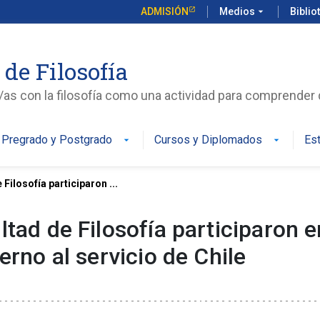
ADMISIÓN
Medios
arrow_drop_down
Biblio
 de Filosofía
s con la filosofía como una actividad para comprende
Pregrado y Postgrado
Cursos y Diplomados
Es
arrow_drop_down
arrow_drop_down
Filosofía participaron ...
ltad de Filosofía participaron e
erno al servicio de Chile