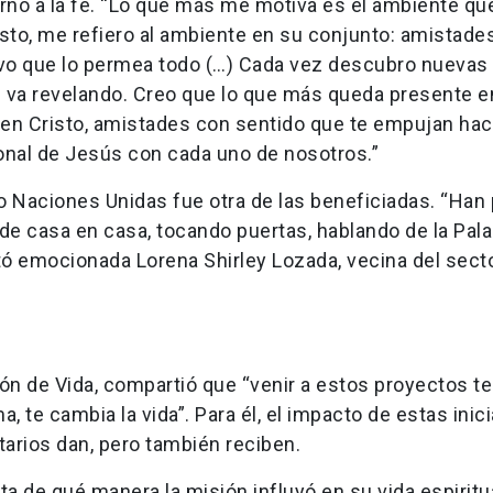
no a la fe. “Lo que más me motiva es el ambiente qu
to, me refiero al ambiente en su conjunto: amistades,
vo que lo permea todo (…) Cada vez descubro nuevas
e va revelando. Creo que lo que más queda presente e
 en Cristo, amistades con sentido que te empujan hac
onal de Jesús con cada uno de nosotros.”
 Naciones Unidas fue otra de las beneficiadas. “Han
de casa en casa, tocando puertas, hablando de la Pal
ó emocionada Lorena Shirley Lozada, vecina del sect
ón de Vida, compartió que “venir a estos proyectos te
 te cambia la vida”. Para él, el impacto de estas inici
tarios dan, pero también reciben.
ta de qué manera la misión influyó en su vida espiritua