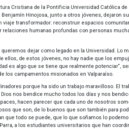
ura Cristiana de la Pontificia Universidad Católica de 
y Benjamín Hinojosa, junto a otros jóvenes, dejaron s
 viaje transformador: reconstruir espacios comunitar
ruir relaciones humanas profundas con personas much
 queremos dejar como legado en la Universidad. Lo m
 ellos, de estos jóvenes, no hay nadie que los empuj
dad es algo que se tiene que realmente potenciar”, se
no de los campamentos misionados en Valparaíso.
inadores porque ha sido un trabajo maravilloso. El tra
 Dios nos bendice mucho todos los días y nos bendic
apaces, hacen parecer que cada uno de nosotros so
ntosos que son, de lo buenos que son también para pod
an que todo se puede, que lo que soñamos lo podemo
 Parra, a los estudiantes universitarios que han coord