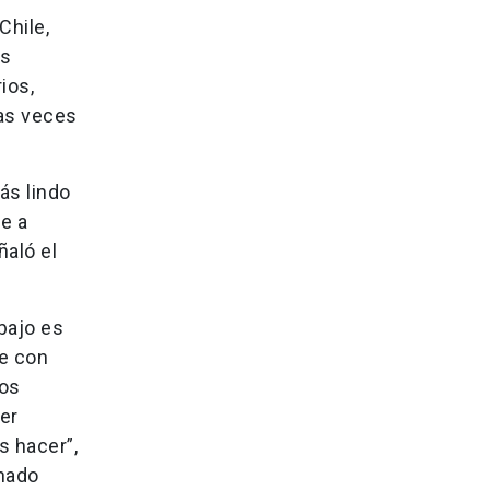
Chile,
us
ios,
as veces
ás lindo
e a
ñaló el
bajo es
e con
mos
er
s hacer”,
inado