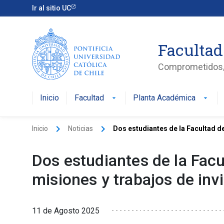
Ir al sitio UC
Facultad
Comprometidos/a
Inicio
Facultad
Planta Académica
arrow_drop_down
arrow_drop_down
keyboard_arrow_right
keyboard_arrow_right
Inicio
Noticias
Dos estudiantes de la Facultad de 
Dos estudiantes de la Facu
misiones y trabajos de invi
11 de Agosto 2025