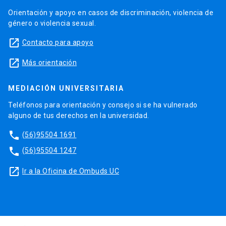
Orientación y apoyo en casos de discriminación, violencia de
género o violencia sexual.
launch
Contacto para apoyo
launch
Más orientación
MEDIACIÓN UNIVERSITARIA
Teléfonos para orientación y consejo si se ha vulnerado
alguno de tus derechos en la universidad.
phone
(56)95504 1691
phone
(56)95504 1247
launch
Ir a la Oficina de Ombuds UC