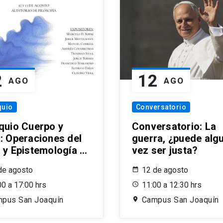
2
12
AGO
AGO
quio
Conversatorio
quio Cuerpo y
Conversatorio: La
: Operaciones del
guerra, ¿puede alg
 y Epistemología en
vez ser justa?
ntigüedad
de agosto
12 de agosto
00 a 17:00 hrs
11:00 a 12:30 hrs
pus San Joaquín
Campus San Joaquín