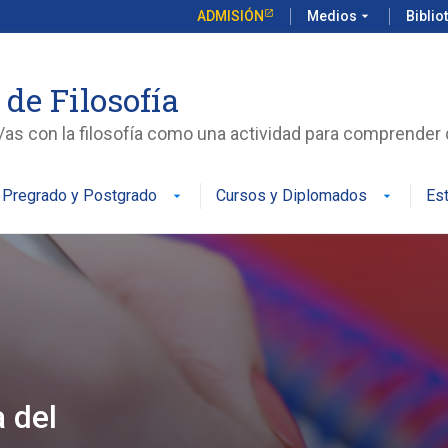
ADMISIÓN
Medios
arrow_drop_down
Biblio
 de Filosofía
s con la filosofía como una actividad para comprende
Pregrado y Postgrado
Cursos y Diplomados
Es
arrow_drop_down
arrow_drop_down