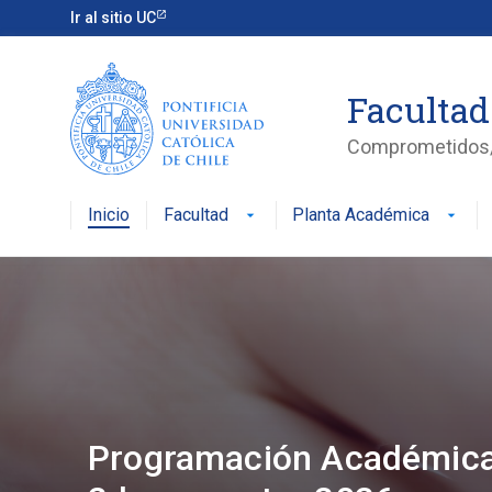
Ir al sitio UC
Facultad
Comprometidos/a
Inicio
Facultad
Planta Académica
arrow_drop_down
arrow_drop_down
Admisión 2027