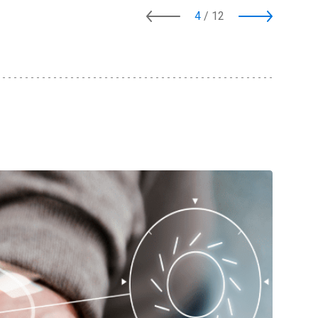
4
/
12