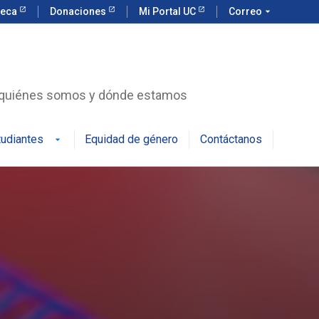
teca
Donaciones
Mi Portal UC
Correo
arrow_drop_down
r quiénes somos y dónde estamos
tudiantes
Equidad de género
Contáctanos
arrow_drop_down