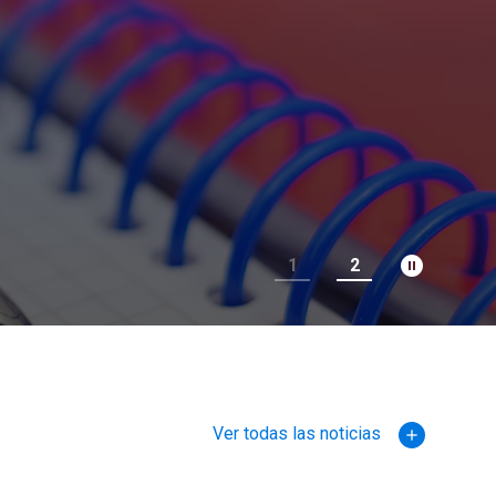
pause_circle_filled
1
2
Ver todas las noticias
add