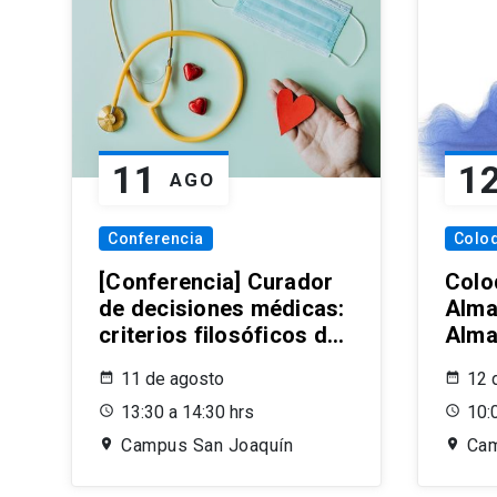
11
1
AGO
Conferencia
Colo
[Conferencia] Curador
Colo
de decisiones médicas:
Alma
criterios filosóficos de
Alma
un rol legal necesario
la A
11 de agosto
12 
13:30 a 14:30 hrs
10:
Campus San Joaquín
Cam