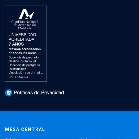
Políticas de Privacidad
verified_user
MESA CENTRAL