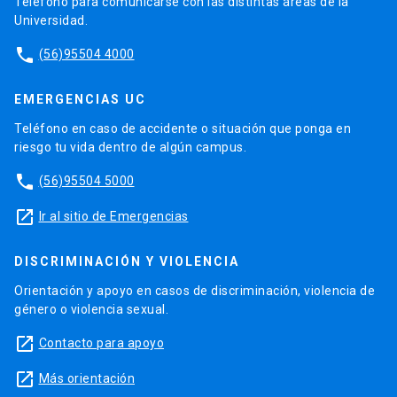
Teléfono para comunicarse con las distintas áreas de la
Universidad.
phone
(56)95504 4000
EMERGENCIAS UC
Teléfono en caso de accidente o situación que ponga en
riesgo tu vida dentro de algún campus.
phone
(56)95504 5000
launch
Ir al sitio de Emergencias
DISCRIMINACIÓN Y VIOLENCIA
Orientación y apoyo en casos de discriminación, violencia de
género o violencia sexual.
launch
Contacto para apoyo
launch
Más orientación